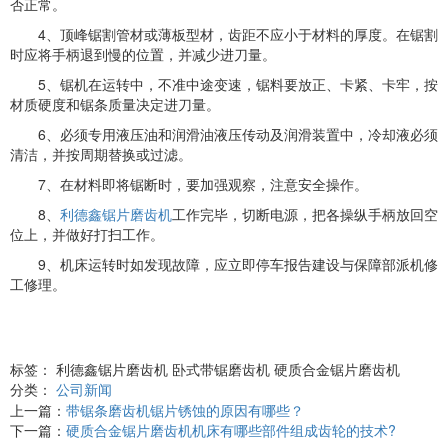
否正常。
4、顶峰锯割管材或薄板型材，齿距不应小于材料的厚度。在锯割
时应将手柄退到慢的位置，并减少进刀量。
5、锯机在运转中，不准中途变速，锯料要放正、卡紧、卡牢，按
材质硬度和锯条质量决定进刀量。
6、必须专用液压油和润滑油液压传动及润滑装置中，冷却液必须
清洁，并按周期替换或过滤。
7、在材料即将锯断时，要加强观察，注意安全操作。
8、
利德鑫锯片磨齿机
工作完毕，切断电源，把各操纵手柄放回空
位上，并做好打扫工作。
9、机床运转时如发现故障，应立即停车报告建设与保障部派机修
工修理。
标签： 利德鑫锯片磨齿机 卧式带锯磨齿机 硬质合金锯片磨齿机
分类：
公司新闻
上一篇：
带锯条磨齿机锯片锈蚀的原因有哪些？
下一篇：
硬质合金锯片磨齿机机床有哪些部件组成齿轮的技术?