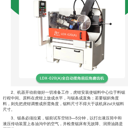
2、机器开动前做好一切准备工作，虎钳安装使锯料中心位于料锯
行程中间。原料在虎钳上放成水平，与锯条成直角；若要锯斜角度
料，则先把虎钳调整成所需角度，锯料尺寸不得大于该机床zui大锯料
尺寸。
3、锯条必须拉紧，锯前试车空转3—5分钟，以打出液压筒中和
液压传动装置上各油沟中的空气，并检查锯床有无故障、润滑油路是