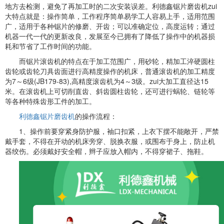
地方去检测，避免了再加工时的二次安装误差。利德鑫锯片磨齿机zui
大特点就是：操作简单，工作程序简单易学工人容易上手，适用范围
广，适用于各种锯片的修磨、开齿；可以准确定位，高度运转；通过
机器一代一代的更新改良，发展至今已拥有了降低了操作中的机器损
耗和节省了工作时间的功能。
而锯片滚齿机的特点在于加工范围广，用砂轮，精加工淬硬圆柱
齿轮或齿轮刀具齿面进行高精度操作的机床，普通滚齿机的加工精度
为7～6级(JB179-83),高精度滚齿机为4～3级。zui大加工直径达15
米。在滚齿机上可切削直齿、斜齿圆柱齿轮，还可进行蜗轮、链轮等
等各种特殊齿形工件的加工。
利德鑫锯片磨齿机
的操作流程：
1、操作前要穿紧身防护服，袖口扣紧，上衣下摆不能敞开，严禁
戴手套，不得在开动的机床旁穿、脱换衣服，或围布于身上，防止机
器绞伤。必须戴好安全帽，辫子应放入帽内，不得穿裙子、拖鞋。