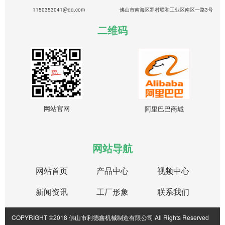
1150353041@qq.com
佛山市南海区罗村联和工业区南区一路3号
二维码
网站官网
阿里巴巴商城
网站导航
网站首页
产品中心
视频中心
新闻资讯
工厂形象
联系我们
COPYRIGHT ©2018 佛山市利德鑫机械制造有限公司 All Rights Reserved