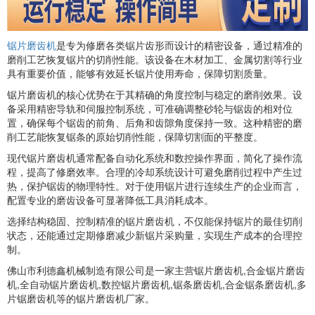
锯片磨齿机
是专为修磨各类锯片齿形而设计的精密设备，通过精准的
磨削工艺恢复锯片的切削性能。该设备在木材加工、金属切割等行业
具有重要价值，能够有效延长锯片使用寿命，保障切割质量。
锯片磨齿机的核心优势在于其精确的角度控制与稳定的磨削效果。设
备采用精密导轨和伺服控制系统，可准确调整砂轮与锯齿的相对位
置，确保每个锯齿的前角、后角和齿隙角度保持一致。这种精密的磨
削工艺能恢复锯条的原始切削性能，保障切割面的平整度。
现代锯片磨齿机通常配备自动化系统和数控操作界面，简化了操作流
程，提高了修磨效率。合理的冷却系统设计可避免磨削过程中产生过
热，保护锯齿的物理特性。对于使用锯片进行连续生产的企业而言，
配置专业的磨齿设备可显著降低工具消耗成本。
选择结构稳固、控制精准的锯片磨齿机，不仅能保持锯片的最佳切削
状态，还能通过定期修磨减少新锯片采购量，实现生产成本的合理控
制。
佛山市利德鑫机械制造有限公司是一家主营锯片磨齿机,合金锯片磨齿
机,全自动锯片磨齿机,数控锯片磨齿机,锯条磨齿机,合金锯条磨齿机,多
片锯磨齿机等的锯片磨齿机厂家。