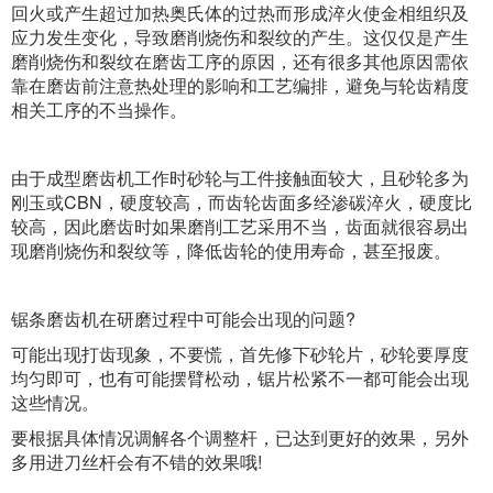
回火或产生超过加热奥氏体的过热而形成淬火使金相组织及
应力发生变化，导致磨削烧伤和裂纹的产生。这仅仅是产生
磨削烧伤和裂纹在磨齿工序的原因，还有很多其他原因需依
靠在磨齿前注意热处理的影响和工艺编排，避免与轮齿精度
相关工序的不当操作。
由于成型磨齿机工作时砂轮与工件接触面较大，且砂轮多为
刚玉或CBN，硬度较高，而齿轮齿面多经渗碳淬火，硬度比
较高，因此磨齿时如果磨削工艺采用不当，齿面就很容易出
现磨削烧伤和裂纹等，降低齿轮的使用寿命，甚至报废。
锯条磨齿机在研磨过程中可能会出现的问题?
可能出现打齿现象，不要慌，首先修下砂轮片，砂轮要厚度
均匀即可，也有可能摆臂松动，锯片松紧不一都可能会出现
这些情况。
要根据具体情况调解各个调整杆，已达到更好的效果，另外
多用进刀丝杆会有不错的效果哦!